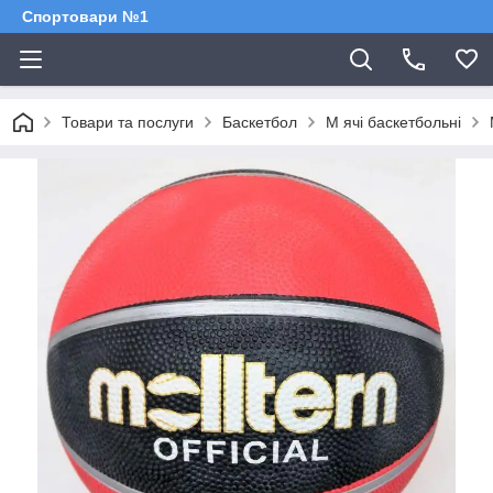
Спортовари №1
Товари та послуги
Баскетбол
М ячі баскетбольні