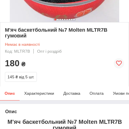
М'яч баскетбольний №7 Molten MLTR7B
гумовий
Немає в наявності
Код: MLTR7B
Опт і роздріб
180
₴
145 ₴
від 5 шт.
Опис
Характеристики
Доставка
Оплата
Умови п
Опис
М'яч баскетбольний №7 Molten MLTR7B
гумовий