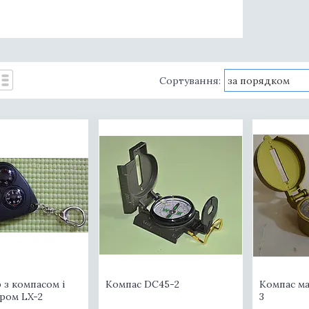
 з компасом і
Компас DC45-2
Компас м
ром LX-2
3