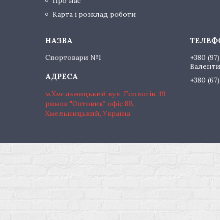
Про нас
Карта і розклад роботи
Спортовари №1
+380 (97)
Валент
+380 (67
м.Хмельницький вул. Геологів, 19
ринок "Оптовик" офіс 8В,
Хмельницький, Україна