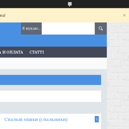
на!
 И ОПЛАТА
СТАТТІ
Спальні мішки (спальники)
1