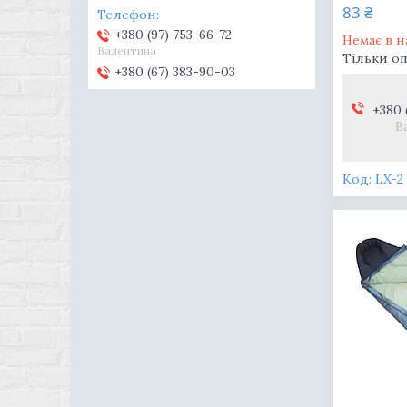
83 ₴
+380 (97) 753-66-72
Немає в н
Валентина
Тільки о
+380 (67) 383-90-03
+380 
В
LX-2