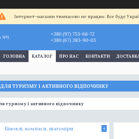
Інтернет-магазин тимчасово не працює. Все буде Украї
+380 (97) 753-66-72
и №1
+380 (67) 383-90-03
ГОЛОВНА
КАТАЛОГ
ПРО НАС
КОНТАКТИ
ДОСТАВКА
 ДЛЯ ТУРИЗМУ І АКТИВНОГО ВІДПОЧИНКУ
ля туризму і активного відпочинку
Біноклі, компаси, шагоміри
4