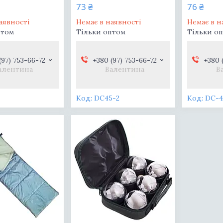
73 ₴
76 ₴
аявності
Немає в наявності
Немає в н
птом
Тільки оптом
Тільки о
(97) 753-66-72
+380 (97) 753-66-72
+380 
алентина
Валентина
В
DС45-2
DС-4