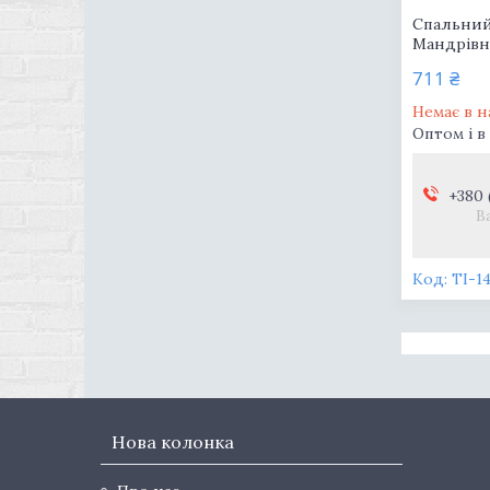
Спальний
Мандрівн
711 ₴
Немає в н
Оптом і в
+380 
В
TI-1
Нова колонка