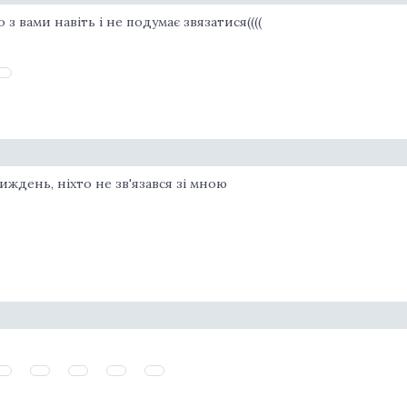
о з вами навіть і не подумає звязатися((((
ждень, ніхто не зв'язався зі мною