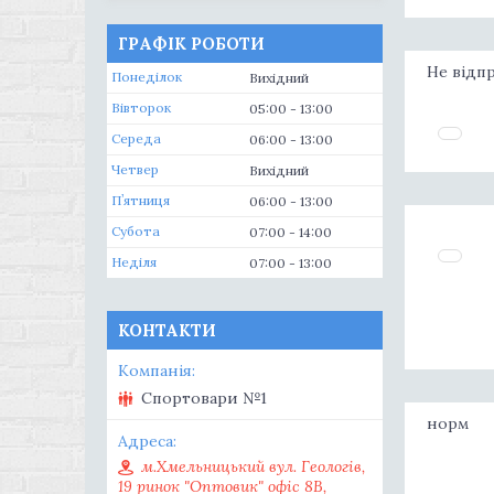
ГРАФІК РОБОТИ
Не відп
Понеділок
Вихідний
Вівторок
05:00
13:00
Середа
06:00
13:00
Четвер
Вихідний
Пʼятниця
06:00
13:00
Субота
07:00
14:00
Неділя
07:00
13:00
КОНТАКТИ
Спортовари №1
норм
м.Хмельницький вул. Геологів,
19 ринок "Оптовик" офіс 8В,