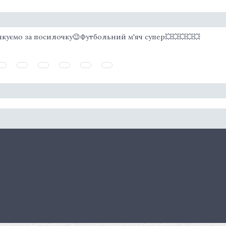
куємо за посилочку😉Футбольний м'яч супер💥💥💥💥💥