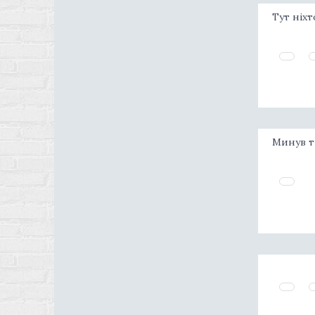
Тут ніхт
Минув ти