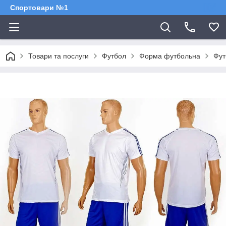
Спортовари №1
Товари та послуги
Футбол
Форма футбольна
Фут