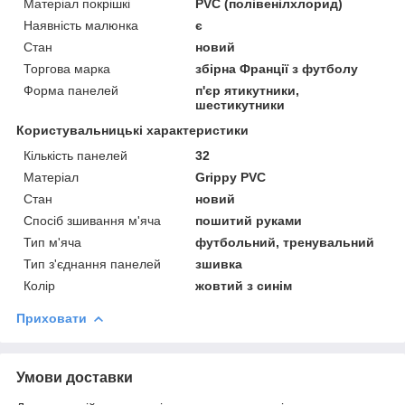
Матеріал покрішкі
PVC (полівенілхлорид)
Наявність малюнка
є
Стан
новий
Торгова марка
збірна Франції з футболу
Форма панелей
п'єр ятикутники,
шестикутники
Користувальницькі характеристики
Кількість панелей
32
Матеріал
Grippy PVC
Стан
новий
Спосіб зшивання м'яча
пошитий руками
Тип м'яча
футбольний, тренувальний
Тип з'єднання панелей
зшивка
Колір
жовтий з синім
Приховати
Умови доставки