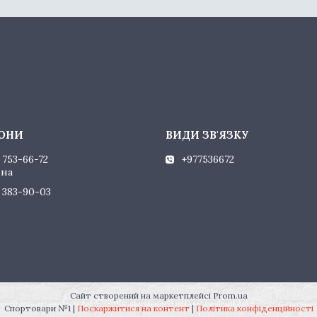
 753-66-72
+977536672
ина
) 383-90-03
Сайт створений на маркетплейсі
Prom.ua
Спортовари №1 |
Поскаржитися на контент
|
Політика конфіденційності