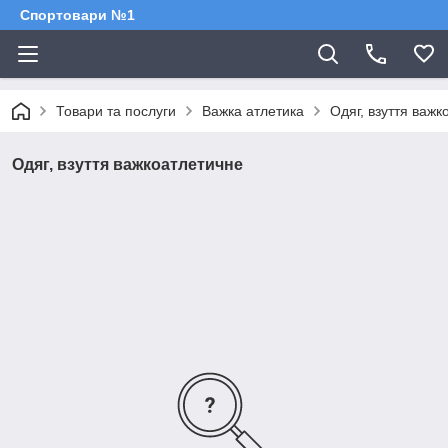
Спортовари №1
Товари та послуги
Важка атлетика
Одяг, взуття важк
Одяг, взуття важкоатлетичне