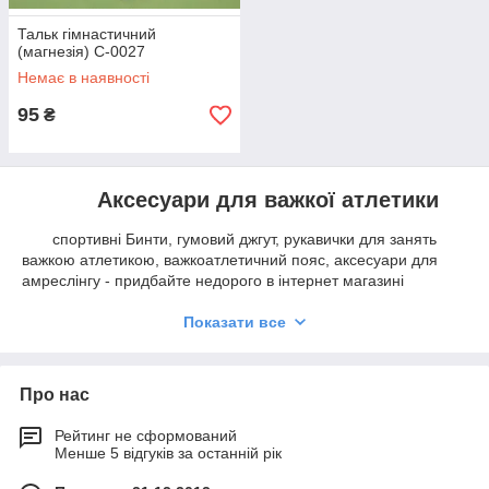
Тальк гімнастичний
(магнезія) C-0027
Немає в наявності
95
₴
Аксесуари для важкої атлетики
спортивні Бинти, гумовий джгут, рукавички для занять
важкою атлетикою, важкоатлетичний пояс, аксесуари для
амреслінгу - придбайте недорого в інтернет магазині
Спорттовари №1
.
Показати все
Захоплення силовими видами спорту, і іншими
фізичними вправами з обтяженнями, завжди пов'пов'язані з
ризиком нанесення ушкоджень. І що б уберегти себе від їх
отримання, наш інтернет магазин
Спорттовари №1
пропонує
Про нас
великий вибір різних аксесуарів для атлетики з бодібілдингу.
В асортименті атлетичні бинти для запобігання зв'зв'язок від
Рейтинг не сформований
Менше 5 відгуків за останній рік
травм під годину зайняти, магнезія для рук, яка забезпечить
краще зчеплення зі снарядом, і багато іншого. Так само ви