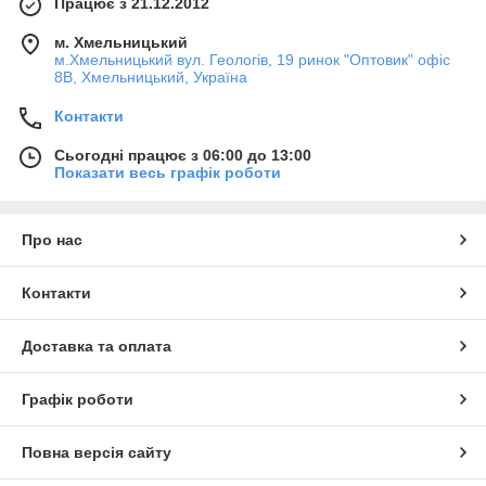
Працює з 21.12.2012
зможете знайте у нас лямки для тяги, які знижують напругу
на м'м'язи передпліччя, шкіряні напульсники для фіксації
м. Хмельницький
суглобів, рукавички для підняття штанги, призначені для
м.Хмельницький вул. Геологів, 19 ринок "Оптовик" офіс
зменшення навантаження на зап'ясток і захисту від
8В, Хмельницький, Україна
утворення мозолів. Всі ці товари ви можете купити за
низькими цінами в Хмельницькому і з доставкою по всій
Контакти
Україні.
Сьогодні працює з 06:00 до 13:00
Показати весь графік роботи
Про нас
Контакти
Доставка та оплата
Графік роботи
Повна версія сайту