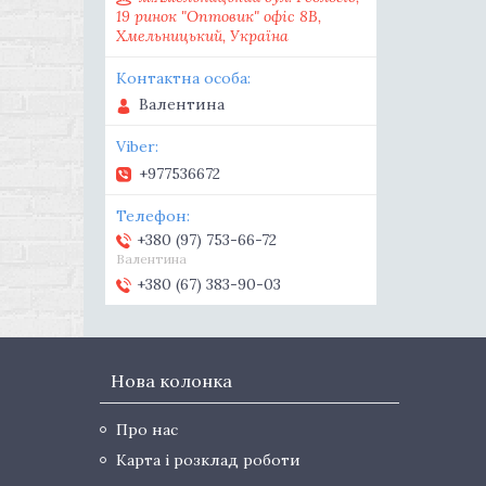
19 ринок "Оптовик" офіс 8В,
Хмельницький, Україна
Валентина
+977536672
+380 (97) 753-66-72
Валентина
+380 (67) 383-90-03
Нова колонка
Про нас
Карта і розклад роботи