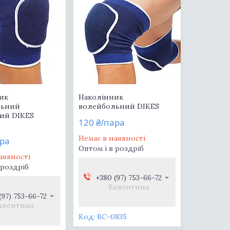
ик
Наколінник
льний
волейбольний DIKES
вий DIKES
120 ₴/пара
Немає в наявності
ара
Оптом і в роздріб
аявності
 роздріб
+380 (97) 753-66-72
Валентина
(97) 753-66-72
алентина
BC-0835