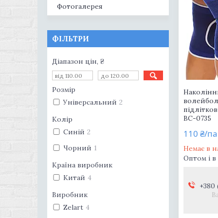
Фотогалерея
ФІЛЬТРИ
Діапазон цін, ₴
Розмір
Наколінн
волейбо
Універсальний
2
підлітко
ВС-0735
Колір
Синій
2
110 ₴/п
Чорний
1
Немає в н
Оптом і в
Країна виробник
Китай
4
+380 
Виробник
В
Zelart
4