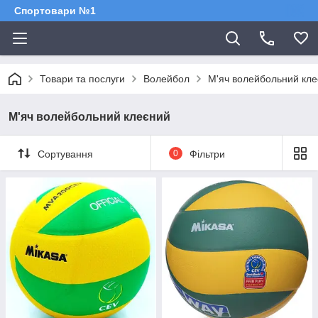
Спортовари №1
Товари та послуги
Волейбол
М'яч волейбольний кл
М'яч волейбольний клеєний
Сортування
0
Фільтри