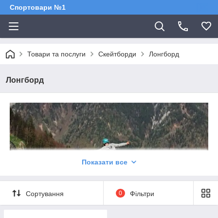
Спортовари №1
Товари та послуги
Скейтборди
Лонгборд
Лонгборд
Показати все
Сортування
0
Фільтри
Як вибрати longboard.