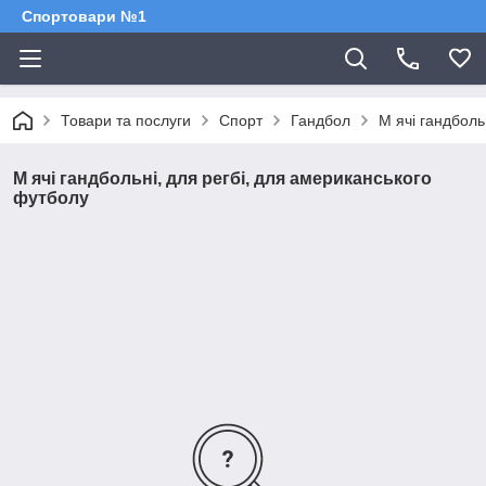
Спортовари №1
Товари та послуги
Спорт
Гандбол
М ячі гандболь
М ячі гандбольні, для регбі, для американського
футболу