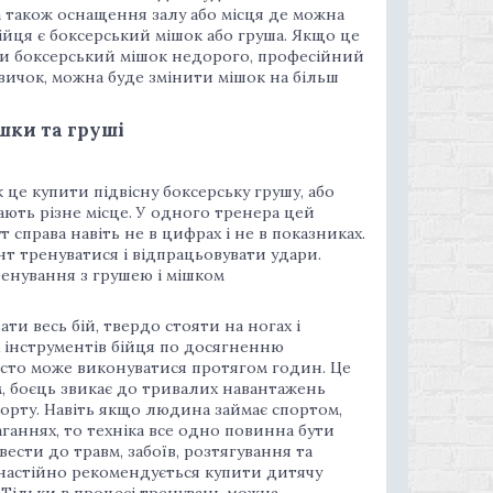
а також оснащення залу або місця де можна
ійця є боксерський мішок або груша. Якщо це
ити боксерський мішок недорого, професійний
авичок, можна буде змінити мішок на більш
ішки та груші
 це купити підвісну боксерську грушу, або
ають різне місце. У одного тренера цей
т справа навіть не в цифрах і не в показниках.
т тренуватися і відпрацьовувати удари.
ренування з грушею і мішком
ати весь бій, твердо стояти на ногах і
х інструментів бійця по досягненню
асто може виконуватися протягом годин. Це
ом, боєць звикає до тривалих навантажень
порту. Навіть якщо людина займає спортом,
аганнях, то техніка все одно повинна бути
ести до травм, забоїв, розтягування та
настійно рекомендується купити дитячу
. Тільки в процесі тренувань можна