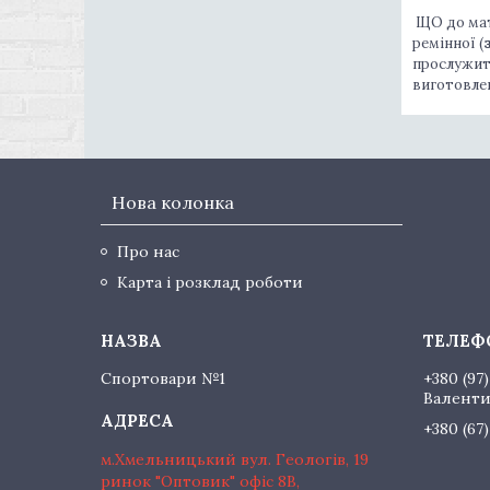
ЩО до мате
ремінної (
прослужить
виготовлен
Нова колонка
Про нас
Карта і розклад роботи
Спортовари №1
+380 (97)
Валент
+380 (67
м.Хмельницький вул. Геологів, 19
ринок "Оптовик" офіс 8В,