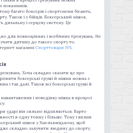
х показників.
ому багато боксерів і спортсмени бігають,
у. Також і у бійців. Боксерський мішок,
ь дихальну і серцеву систему. Це
дно для повноцінних і всебічних тренувань. Не
учати дитину до такого спорту то,
нтернет магазині
Спорттовари №1
.
ків
тренувань. Хоча складно сказати це про
зрізняти боксерські груші й мішки можна з
ям і так далі. Також всі боксерські груші й
ь навантаження і поведінку мішка в процесі
су:
ри ударі він сильно відхиляється. Варто
ності в одну тонну і більше. Тому і вплив
оксерський мішок у Хмельницькому, щоб
Адже складно залучити людину до спорту,