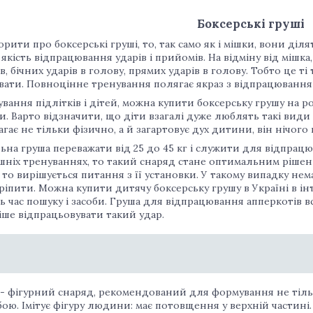
Боксерські груші
рити про боксерські груші, то, так само як і мішки, вони діля
якість відпрацювання ударів і прийомів. На відміну від мішк
в, бічних ударів в голову, прямих ударів в голову. Тобто це т
ати. Повноцінне тренування полягає якраз з відпрацювання 
вання підлітків і дітей, можна купити боксерську грушу на ро
. Варто відзначити, що діти взагалі дуже люблять такі види
гає не тільки фізично, а й загартовує дух дитини, він нічого 
ьна груша переважати від 25 до 45 кг і служити для відпрац
шніх тренуваннях, то такий снаряд стане оптимальним рішен
, то вирішується питання з її установки. У такому випадку нем
ріпити. Можна купити дитячу боксерську грушу в Україні в і
 час пошуку і засоби. Груша для відпрацювання апперкотів 
ше відпрацьовувати такий удар.
- фігурний снаряд, рекомендований для формування не тільк
ою. Імітує фігуру людини: має потовщення у верхній частині.