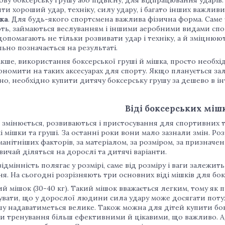
ти хороший удар, техніку, силу удару, і багато інших важливи
ка
. Для будь-якого спортсмена важлива фізична форма. Саме т
ть, займаються веслуванням і іншими аеробними видами спорт
допомагають не тільки розвивати удар і техніку, а й зміцнюют
ьно позначається на результаті.
акше, використання боксерської груші й мішка, просто необхі
номити на таких аксесуарах для спорту. Якщо планується зал
но, необхідно купити дитячу боксерську грушу за дешево в і
Віді боксерських міш
ті змінюється, розвиваються і пристосування для спортивних 
і мішки та груші. За останні роки вони мало зазнали змін. Ро
анітніших факторів, за матеріалом, за розміром, за призначенн
вичай діляться на дорослі та дитячі варіанти.
ідмінність полягає у розмірі, саме від розміру і ваги залежит
я. На сьогодні розрізняють три основних віді мішків для бок
й мішок (30-40 кг). Такий мішок вважається легким, тому як п
увати, що у дорослої людини сила удару може досягати потуж
шу надаватиметься велике. Також можна для дітей купити б
и тренування більш ефективними й цікавими, що важливо. 