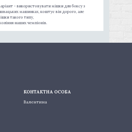
аріант - використовувати мішки для боксу з
 швацьких машинках, коштує він дорого, але
ішки такого типу,
коління наших чемпіонів.
Валентина