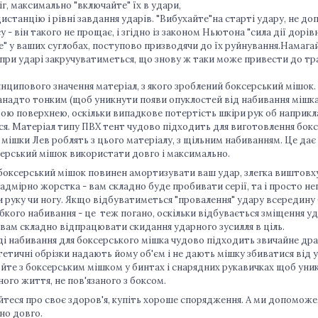
ніг, максимально "включайте" їх в удари,
истанцію і рівні завдання ударів. "Вибухайте"на старті удару, не д
су - він такого не прощає, і згідно із законом Ньютона "сила дії дорі
" у ваших суглобах, поступово призводячи до їх руйнування.Намага
 при ударі закручуватиметься, що знову ж таки може привести до тр
нципового значення матеріал, з якого зроблений боксерський мішок
анадто тонким (щоб уникнути появи опуклостей від набивання мішка)
бою поверхнею, оскільки випадкове потертість шкіри рук об наприкла
я. Матеріал типу ПВХ тент чудово підходить для виготовлення боксе
 мішки Лев роблять з цього матеріалу, з щільним набиванням. Це да
ерський мішок використати довго і максимально.
боксерський мішок повинен амортизувати ваш удар, злегка виштовхую
адмірно жорстка - вам складно буде пробивати серії, та і просто не
руку чи ногу. Якщо відбуватиметься "провалення" удару всередину 
абкого набивання - це теж погано, оскільки відбувається зміщення у
і вам складно відпрацювати скидання ударного зусилля в ціль.
набивання для боксерського мішка чудово підходить звичайне дрант
нтетичні обрізки надають йому об'єм і не дають мішку збиватися від у
з боксерським мішком у бинтах і снарядних рукавичках щоб уникн
ого життя, не пов'язаного з боксом.
еся про своє здоров'я, купіть хороше спорядження. А ми допоможе
но довго.