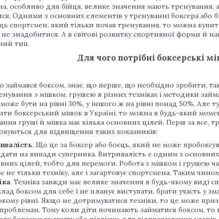
а, особливо для бійця, велике значення мають тренування, 
ся. Одними з основних елементів у тренуванні боксера або б
ць спортсмен, який тільки почав тренування, то можна куп
 не знадобитися. А в світові розвитку спортивної форми й н
ний тип.
Для чого потрібні боксерські м
о займався боксом, знає, що перше, що необхідно зробити, так
енування з мішком, грушею в різних техніках і методики займ
може бути на рівні 30%, у іншого ж на рівні понад 50%. Але ту
ти боксерський мішок в Україні, то можна в будь-який момен
ння груші й мішка має кілька основних цілей. Перш за все, т
овуються для підвищення таких показників:
ивалість
. Що це за боксер або боєць, який не може пробоксув
ідати на випади суперника. Витривалість є одним з основни
вних цілей, тобто для перемоги. Робота з мішком і грушею ч
є не тільки техніку, але і загартовує спортсмена. Таким чин
іка
. Техніка завжди має велике значення в будь-якому виді с
лад боксом для себе і не планує виступати, брати участь у зм
окому рівні. Якщо не дотримуватися техніки, то це може призв
проблемам. Тому коли діти починають займатися боксом, то 
ову боксерську грушу або підвісну, для відпрацювання ударів