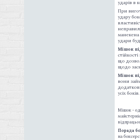
ударів в 
При вигот
удару бок
властивіс
неправиль
манекена 
удари буд
Мішок пі
стійкості
що дозвол
щодо засн
Мішок пі
вони займ
додатков
усіх боків.
Мішок - од
майстерніс
відпрацьов
Порада б
на боксерс