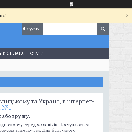
на!
 И ОПЛАТА
СТАТТІ
ницькому та Україні, в інтернет-
и №1
 або грушу.
иди спорту серед чоловіків. Поступаються
 боксом займаються. Для будь-якого