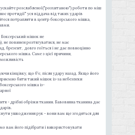
опускайте розслабленої("розхитаною") роботи по міш
внює протидії" уся віддача від таких ударів
йтеся потрапляти в центр боксерського мішка,
авми.
. Боксерський мішок не
, не повинен розтягуватися, не має
д, брезент, довго гоїться і не дає повноцінно
рського мішка. Саме з цієї причини,
є можливість
чи кінцівку, що б'є, після удару назад. Якщо його
приємно бити такий мішок із-за небезпеки
боксерського мішка із-
дарної
я - дрібні обрізки тканин. Бавовняна тканина дає
дарів.
ути ушкодження рук - вони вам ще згодяться для
мо вам його підібрати і використовувати