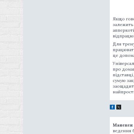
Якщо гово
залежить 
апперкоті
відпрацюв
Для трену
працювати
це допома
Універсал
про дома
підставці
сумую зак
заощадить
найпрості
Манекен
ведення б