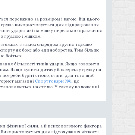
ться переважно за розміром і вагою. Від цього
а, груша використовується для відпрацювання
і типи ударів, які на мішку нереально практично
з грушею і мішком.
зтяжках, з таким снарядом зручно і цікаво
 спорту як бокс або єдиноборства. Тим більше
не боїться.
ювання більшості типів ударів. Якщо говорити
ням. Якщо купити дитячу боксерську грушу на
а потреби буріті стелю, стіни, для того щоб
нтернет магазині
Спорттовари №1
, це
встановлюється на стелю. У такому положенні
и фізичної сили, а й психологічного фактора
 Використовується для відточування чіткості