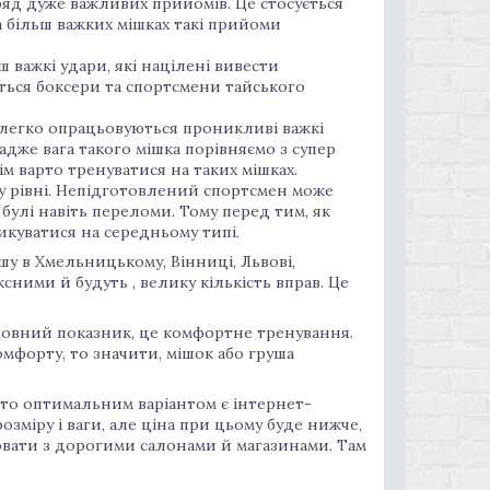
ряд дуже важливих прийомів. Це стосується
На більш важких мішках такі прийоми
ш важкі удари, які націлені вивести
ються боксери та спортсмени тайського
і легко опрацьовуються проникливі важкі
адже вага такого мішка порівняємо з супер
м варто тренуватися на таких мішках.
му рівні. Непідготовлений спортсмен може
булі навіть переломи. Тому перед тим, як
икуватися на середньому типі.
шу в Хмельницькому, Вінниці, Львові,
сними й будуть , велику кількість вправ. Це
оловний показник, це комфортне тренування.
мфорту, то значити, мішок або груша
 то оптимальним варіантом є інтернет-
озміру і ваги, але ціна при цьому буде нижче,
ювати з дорогими салонами й магазинами. Там