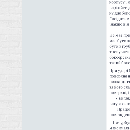
корпусу і 
варіюйте д
ку для бок
"осідатиме
інакше він
Не має при
має бути з
бути з гру
тренуватис
боксерські
такий бокс
При ударі 
поверхня н
пошкодити 
за його сл
поверхні, 
У вигляді 
вагу, а си
Працюйте 
повсякденн
Потурбуйт
максималь