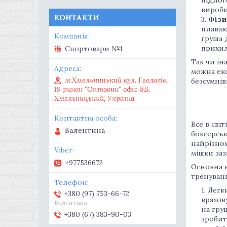
вироби
КОНТАКТИ
Фізи
плаваю
груша 
прихил
Спортовари №1
Так чи ін
можна еко
м.Хмельницький вул. Геологів,
безсумнів
19 ринок "Оптовик" офіс 8В,
Хмельницький, Україна
Все в сві
Валентина
боксерськ
найрізном
мішки заз
+977536672
Основна в
тренуванн
Легки
+380 (97) 753-66-72
врахов
Валентина
на гру
+380 (67) 383-90-03
зробит