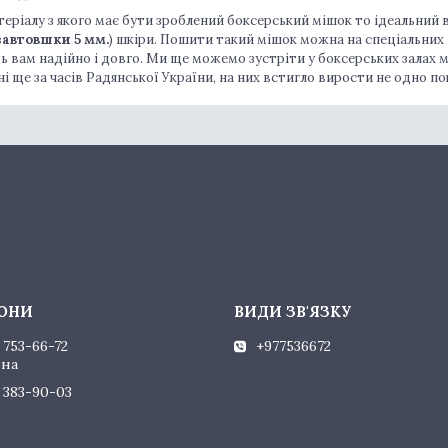
ріалу з якого має бути зроблений боксерський мішок то ідеальний в
завтовшки 5 мм.
) шкіри. Пошити такий мішок можна на спеціальних
 вам надійно і довго. Ми ще можемо зустріти у боксерських залах м
і ще за часів Радянської України, на них встигло вирости не одно по
 753-66-72
+977536672
ина
) 383-90-03