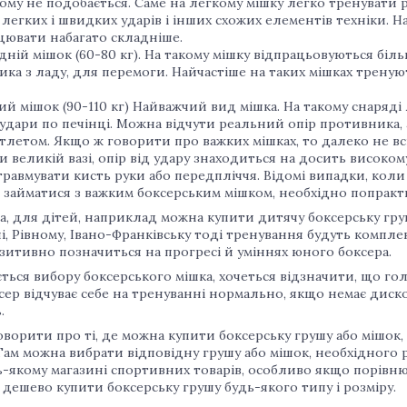
ому не подобається. Саме на легкому мішку легко тренувати 
, легких і швидких ударів і інших схожих елементів техніки. 
цювати набагато складніше.
дній мішок (60-80 кг). На такому мішку відпрацьовуються біль
ика з ладу, для перемоги. Найчастіше на таких мішках трену
ий мішок (90-110 кг) Найважчий вид мішка. На такому снаряд
 удари по печінці. Можна відчути реальний опір противника, 
тлетом. Якщо ж говорити про важких мішках, то далеко не всі
и великій вазі, опір від удару знаходиться на досить високо
травмувати кисть руки або передпліччя. Відомі випадки, коли 
 займатися з важким боксерським мішком, необхідно попракт
а, для дітей, наприклад можна купити дитячу боксерську гру
, Рівному, Івано-Франківську тоді тренування будуть комплек
зитивно позначиться на прогресі й уміннях юного боксера.
ться вибору боксерського мішка, хочеться відзначити, що г
ер відчуває себе на тренуванні нормально, якщо немає диско
.
ворити про ті, де можна купити боксерську грушу або мішок,
Там можна вибрати відповідну грушу або мішок, необхідного р
ь-якому магазині спортивних товарів, особливо якщо порівн
дешево купити боксерську грушу будь-якого типу і розміру.