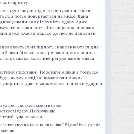
час спарингу.
ь гучні звуки під час тренування. Після
ься, а потім повертається на місце. Дана
ідпрацювали силу і точність удару. Адже
увати зв'язки кисті. Незаперечна перевага
рхня дуже пластична, що дозволяє наносити
становлюються на підлогу і наповнюються для
 в 2 рази більше, ніж при заповненні водою,
логових мішків можливе регулювання мішка
астини (підстави). Переваги мішків в тому, що
удь-якому місці, не вимагаючи ніяких
 суперника, даючи можливість нанести удари з
ти удари і удосконалювати свою
рсткості удару. Найзручніше
 в тулуб супротивника.
о "штовхнути мішок посильніше". Відробіток ударів
ложення