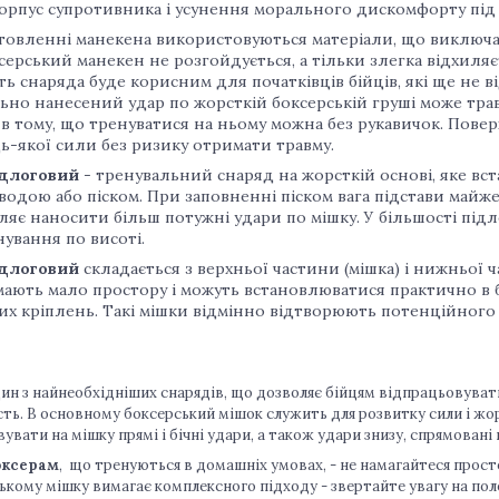
корпус супротивника і усунення морального дискомфорту під 
овленні манекена використовуються матеріали, що виключают
серський манекен не розгойдується, а тільки злегка відхиляєт
ть снаряда буде корисним для початківців бійців, які ще не в
но нанесений удар по жорсткій боксерській груші може травм
в тому, що тренуватися на ньому можна без рукавичок. Пове
ь-якої сили без ризику отримати травму.
длоговий
- тренувальний снаряд на жорсткій основі, яке в
 водою або піском. При заповненні піском вага підстави майже
яє наносити більш потужні удари по мішку. У більшості під
ування по висоті.
длоговий
складається з верхньої частини (мішка) і нижньої ч
ають мало простору і можуть встановлюватися практично в б
их кріплень. Такі мішки відмінно відтворюють потенційного
ин з найнеобхідніших снарядів, що дозволяє бійцям відпрацьовува
ть. В основному боксерський мішок служить для розвитку сили і жо
увати на мішку прямі і бічні удари, а також удари знизу, спрямовані
оксерам
, що тренуються в домашніх умовах, - не намагайтеся прост
ькому мішку вимагає комплексного підходу - звертайте увагу на по