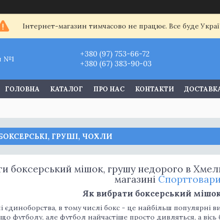
Інтернет-магазин тимчасово не працює. Все буде Украї
+380 (97) 753-66-72
и №1
+380 (67) 383-90-03
ГОЛОВНА
КАТАЛОГ
ПРО НАС
КОНТАКТИ
ДОСТАВКА
ОКСЕРСЬКІ, ГРУШІ, ЧОХЛИ
ти боксерський мішок, грушу недорого в Хмель
магазині
Спорттовар
Як вибрати боксерський мішок
 єдиноборства, в тому числі бокс - це найбільш популярні в
 що футболу, але футбол найчастіше просто дивляться, а вісь