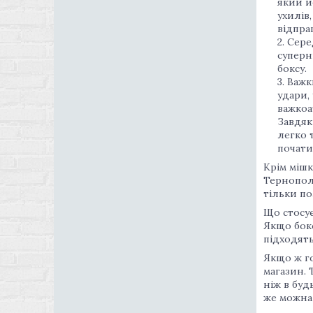
який й
ухилів
відпра
Сере
суперн
боксу.
Важк
удари,
важкоа
Завдяк
легко 
почати
Крім мішк
Тернополі
тільки по
Що стосує
Якщо бокс
підходять
Якщо ж го
магазин. 
ніж в буд
же можна 