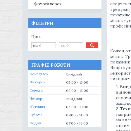
спортсмен
Фотогалерея
тренувати
початківе
мішок тут
ФІЛЬТРИ
професій
Ціна
Кожен, хт
мішок. Тр
показник 
ГРАФІК РОБОТИ
Якщо купи
Використа
Понеділок
Вихідний
використ
Вівторок
05:00
13:00
Витр
Середа
06:00
13:00
відпов
спорти
Четвер
Вихідний
зміцню
Пʼятниця
06:00
13:00
Техн
наприк
Субота
07:00
14:00
на вис
Неділя
07:00
13:00
іншим 
підлог