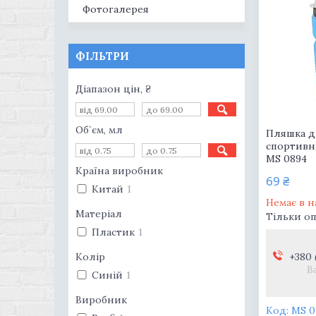
Фотогалерея
ФІЛЬТРИ
Діапазон цін, ₴
Об`єм, мл
Пляшка д
спортивн
MS 0894
Країна виробник
69 ₴
Китай
1
Немає в н
Матеріал
Тільки о
Пластик
1
Колір
+380 
В
Синій
1
Виробник
MS 0