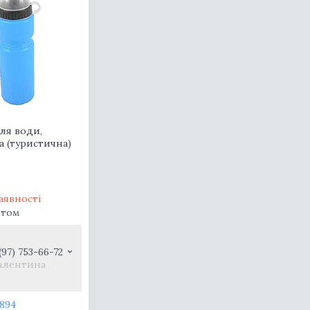
ля води,
а (туристична)
аявності
птом
(97) 753-66-72
алентина
894