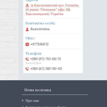
м.Хмельницький вул. Геологів,
19 ринок "Оптовик" офіс 8В,
Хмельницький, Україна
Валентина
+977536672
+380 (97) 753-66-72
Валентина
+380 (67) 383-90-03
Нова колонка
Про нас